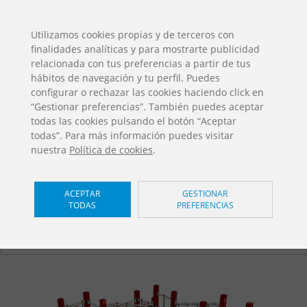
ES
EN
FR
PO
EU
Utilizamos cookies propias y de terceros con
finalidades analíticas y para mostrarte publicidad
DESCARGAS
relacionada con tus preferencias a partir de tus
Catálogos Jolas
hábitos de navegación y tu perfil. Puedes
configurar o rechazar las cookies haciendo click en
“Gestionar preferencias”. También puedes aceptar
todas las cookies pulsando el botón “Aceptar
todas”. Para más información puedes visitar
nuestra
Política de cookies
.
Moldavia B
/ Loop
ACEPTAR
GESTIONAR
TODAS
PREFERENCIAS
RE-3000 B
Home
Productos
Juegos Infantiles
Loop
Moldavia_B
Moldavia B