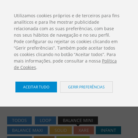
ES
EN
FR
PO
EU
Utilizamos cookies próprios e de terceiros para fins
analíticos e para lhe mostrar publicidade
DESCARGAS
relacionada com as suas preferências, com base
Catálogos Jolas
nos seus hábitos de navegação e no seu perfil.
Pode configurar ou rejeitar os cookies clicando em
“Gerir preferências”. Também pode aceitar todos
os cookies clicando no botão “Aceitar todos”. Para
mais informações, pode consultar a nossa
Política
de Cookies
.
Jogos Infantis / Balance Mini
ACEITAR TUDO
GERIR PREFERÊNCIAS
Home
PRODUTOS
Jogos Infantis
Balance Mini
TODOS
LOOP
BALANCE MINI
BALANCE MAXI
SOLID
XARE
INFANT