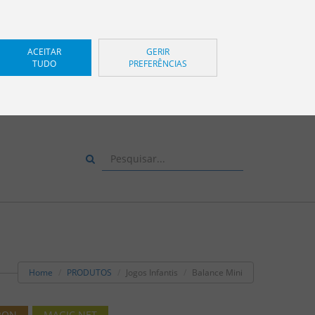
ACEITAR
GERIR
TUDO
PREFERÊNCIAS
UE-NOS, TEMOS MUITO
ER EM O ACONSELHAR.
+34 943 83 34 00
Home
PRODUTOS
Jogos Infantis
Balance Mini
RON
MAGIC NET