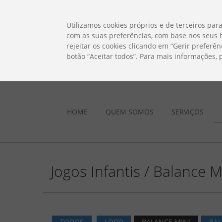
ES
EN
FR
PO
EU
Utilizamos cookies próprios e de terceiros para
com as suas preferências, com base nos seus h
rejeitar os cookies clicando em “Gerir preferê
botão “Aceitar todos”. Para mais informações,
HOME
QUEM SOMOS
SERVIÇOS
Jogos Infantis / Balance M
TODOS
LOOP
BALANCE MINI
BAL