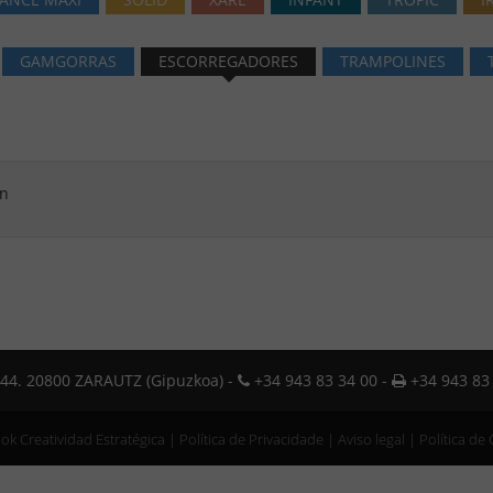
GAMGORRAS
ESCORREGADORES
TRAMPOLINES
ón
o 44. 20800 ZARAUTZ (Gipuzkoa) -
+34 943 83 34 00 -
+34 943 83 
k Creatividad Estratégica
|
Política de Privacidade
|
Aviso legal
|
Política de