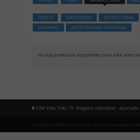
TODOS
GIRATORIOS
ESTRUCTURAS
CASINHAS
ACCESIBILIDAD UNIVERSAL
No hay productos disponibles para esta selecci
C/Mª Etxe Txiki, 19. Polígono Industrial - Apartad
Copyright © 2026 Jolas. Todos os direitos reservados.
Lombo