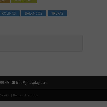
TIROLINAS
BALANÇOS
TREPAS
55 49 -
info@jolasplay.com
 Cookies
|
Política de calidad