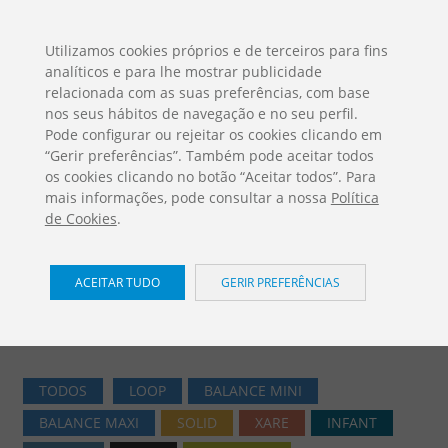
ES
EN
FR
PO
EU
Utilizamos cookies próprios e de terceiros para fins
analíticos e para lhe mostrar publicidade
DESCARGAS
relacionada com as suas preferências, com base
Catálogos Jolas
nos seus hábitos de navegação e no seu perfil.
Pode configurar ou rejeitar os cookies clicando em
“Gerir preferências”. Também pode aceitar todos
os cookies clicando no botão “Aceitar todos”. Para
mais informações, pode consultar a nossa
Política
de Cookies
.
Jogos Infantis / Iron
ACEITAR TUDO
GERIR PREFERÊNCIAS
Home
PRODUTOS
Jogos Infantis
Iron
TODOS
LOOP
BALANCE MINI
BALANCE MAXI
SOLID
XARE
INFANT