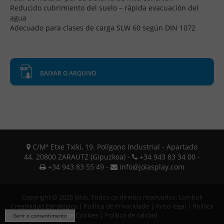
Reducido cubrimiento del suelo – rápida evacuación del
agua
Adecuado para clases de carga SLW 60 según DIN 1072
BAIXAR O ARQUIVO
C/Mª Etxe Txiki, 19. Polígono Industrial - Apartado
44. 20800 ZARAUTZ (Gipuzkoa) -
+34 943 83 34 00 -
+34 943 83 55 49 -
info@jolasplay.com
Copyright © 2026 Jolas. Todos os direitos reservados.
Lombok
Creatividad Estratégica
|
Política de Privacidade
|
Aviso legal
|
Política
de Cookies
|
Política de calidad
Gerir o consentimento