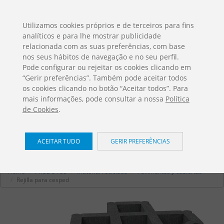
ES
EN
FR
PO
EU
Utilizamos cookies próprios e de terceiros para fins
analíticos e para lhe mostrar publicidade
DESCARGAS
relacionada com as suas preferências, com base
Catálogos Jolas
nos seus hábitos de navegação e no seu perfil.
Pode configurar ou rejeitar os cookies clicando em
“Gerir preferências”. Também pode aceitar todos
os cookies clicando no botão “Aceitar todos”. Para
mais informações, pode consultar a nossa
Política
de Cookies
.
Rejilla para cesped
/
ACEITAR TUDO
GERIR PREFERÊNCIAS
Pavimentos y cubiertas
Home
PRODUTOS
Material reciclado
Pavimentos y cubiertas
Rejilla para cesped