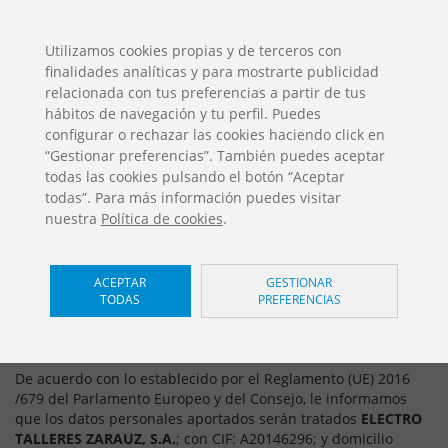
ES
EN
FR
PO
EU
Utilizamos cookies propias y de terceros con
finalidades analíticas y para mostrarte publicidad
DESCARGAS
relacionada con tus preferencias a partir de tus
Catálogos Jolas
hábitos de navegación y tu perfil. Puedes
configurar o rechazar las cookies haciendo click en
“Gestionar preferencias”. También puedes aceptar
todas las cookies pulsando el botón “Aceptar
todas”. Para más información puedes visitar
nuestra
Política de cookies
.
ACEPTAR
GESTIONAR
TODAS
PREFERENCIAS
POLÍTICA DE PRIVACIDAD
De acuerdo con lo establecido por el Reglamento (UE) 2016
/679 del Parlamento Europeo y del Consejo, le informamos
que los datos personales aportados serán tratados
ELECTRO
TALLERES ZARAUZ, S.A.
; con CIF: A20146296; y domicilio