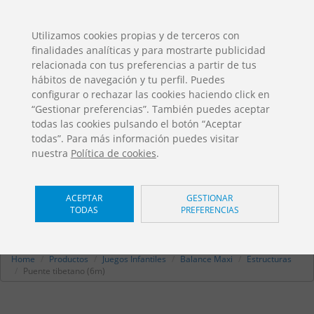
ES
EN
FR
PO
EU
Utilizamos cookies propias y de terceros con
finalidades analíticas y para mostrarte publicidad
DESCARGAS
relacionada con tus preferencias a partir de tus
Catálogos Jolas
hábitos de navegación y tu perfil. Puedes
configurar o rechazar las cookies haciendo click en
“Gestionar preferencias”. También puedes aceptar
todas las cookies pulsando el botón “Aceptar
todas”. Para más información puedes visitar
nuestra
Política de cookies
.
Puente tibetano (6m)
/
ACEPTAR
GESTIONAR
TODAS
PREFERENCIAS
Balance Maxi
RE-2000
Home
Productos
Juegos Infantiles
Balance Maxi
Estructuras
Puente tibetano (6m)