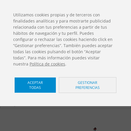
ES
EN
FR
PO
EU
Utilizamos cookies propias y de terceros con
finalidades analíticas y para mostrarte publicidad
DESCARGAS
relacionada con tus preferencias a partir de tus
Catálogos Jolas
hábitos de navegación y tu perfil. Puedes
configurar o rechazar las cookies haciendo click en
“Gestionar preferencias”. También puedes aceptar
todas las cookies pulsando el botón “Aceptar
todas”. Para más información puedes visitar
nuestra
Política de cookies
.
Pegasus
/ Magic Net
ACEPTAR
GESTIONAR
TODAS
PREFERENCIAS
MG-002
Home
Productos
Juegos Infantiles
Magic Net
Trepas
Pegasus