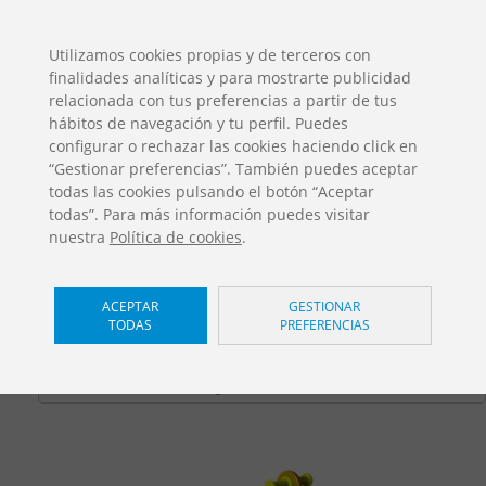
ES
EN
FR
PO
EU
Utilizamos cookies propias y de terceros con
finalidades analíticas y para mostrarte publicidad
DESCARGAS
relacionada con tus preferencias a partir de tus
Catálogos Jolas
hábitos de navegación y tu perfil. Puedes
configurar o rechazar las cookies haciendo click en
“Gestionar preferencias”. También puedes aceptar
todas las cookies pulsando el botón “Aceptar
todas”. Para más información puedes visitar
nuestra
Política de cookies
.
Bici
/ Xare
ACEPTAR
GESTIONAR
TODAS
PREFERENCIAS
FL-15-201
Home
Productos
Juegos Infantiles
Xare
See-Saws
Bici