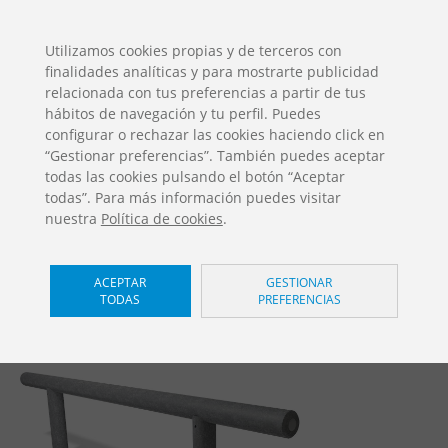
ES
EN
FR
PO
EU
Utilizamos cookies propias y de terceros con
finalidades analíticas y para mostrarte publicidad
DESCARGAS
relacionada con tus preferencias a partir de tus
Catálogos Jolas
hábitos de navegación y tu perfil. Puedes
configurar o rechazar las cookies haciendo click en
“Gestionar preferencias”. También puedes aceptar
todas las cookies pulsando el botón “Aceptar
todas”. Para más información puedes visitar
nuestra
Política de cookies
.
Barrera
/ Cercados y vallas
ACEPTAR
GESTIONAR
TODAS
PREFERENCIAS
Home
Productos
Diseñamos espacios sostenibles
Cercados y vallas
Barrera