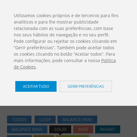
ES
EN
FR
PO
EU
Utilizamos cookies próprios e de terceiros para fins
analíticos e para lhe mostrar publicidade
DESCARGAS
relacionada com as suas preferências, com base
Catálogos Jolas
nos seus hábitos de navegação e no seu perfil.
Pode configurar ou rejeitar os cookies clicando em
“Gerir preferências”. Também pode aceitar todos
os cookies clicando no botão “Aceitar todos”. Para
mais informações, pode consultar a nossa
Política
de Cookies
.
Jogos Infantis / Solid
ACEITAR TUDO
GERIR PREFERÊNCIAS
Home
PRODUTOS
Jogos Infantis
Solid
TODOS
LOOP
BALANCE MINI
BALANCE MAXI
SOLID
XARE
INFANT