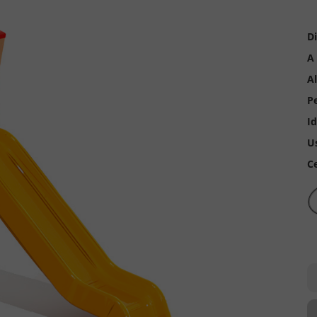
D
A 
A
Pe
I
U
Ce