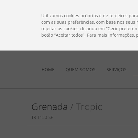
ES
EN
FR
PO
EU
Utilizamos cookies próprios e de terceiros para
com as suas preferências, com base nos seus h
rejeitar os cookies clicando em “Gerir preferê
botão “Aceitar todos”. Para mais informações,
HOME
QUEM SOMOS
SERVIÇOS
Grenada
/ Tropic
TR-T130 SP