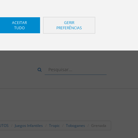
ACEITAR
GERIR
TUDO
PREFERÊNCIAS
UE-NOS, TEMOS MUITO
ER EM O ACONSELHAR.
+34 943 83 34 00
UTOS
Juegos Infantiles
Tropic
Toboganes
Grenada