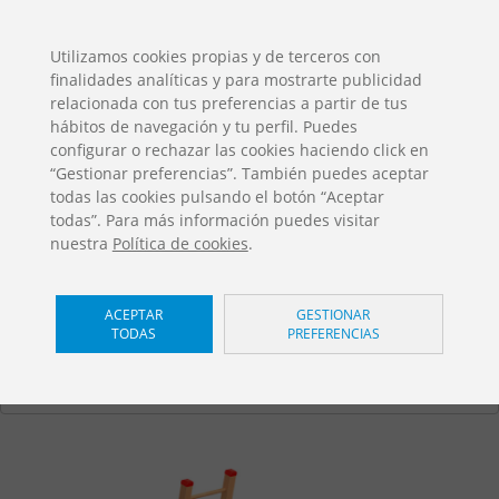
ES
EN
FR
PO
EU
Utilizamos cookies propias y de terceros con
finalidades analíticas y para mostrarte publicidad
DESCARGAS
relacionada con tus preferencias a partir de tus
Catálogos Jolas
hábitos de navegación y tu perfil. Puedes
configurar o rechazar las cookies haciendo click en
“Gestionar preferencias”. También puedes aceptar
todas las cookies pulsando el botón “Aceptar
todas”. Para más información puedes visitar
nuestra
Política de cookies
.
Grenada
/ Tropic
ACEPTAR
GESTIONAR
TODAS
PREFERENCIAS
TR-T130 SP
Home
Productos
Juegos Infantiles
Tropic
Toboganes
Grenada