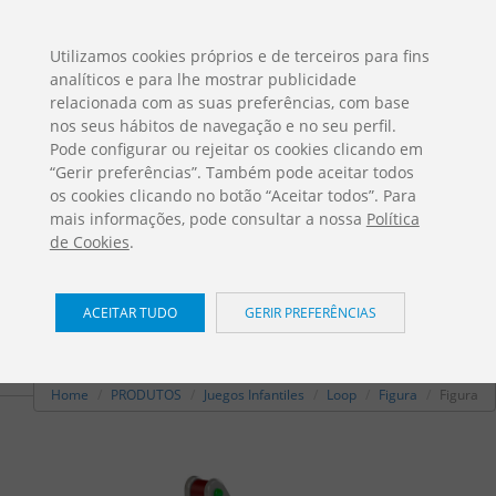
ES
EN
FR
PO
EU
Utilizamos cookies próprios e de terceiros para fins
analíticos e para lhe mostrar publicidade
DESCARGAS
relacionada com as suas preferências, com base
Catálogos Jolas
nos seus hábitos de navegação e no seu perfil.
Pode configurar ou rejeitar os cookies clicando em
“Gerir preferências”. Também pode aceitar todos
os cookies clicando no botão “Aceitar todos”. Para
mais informações, pode consultar a nossa
Política
de Cookies
.
Figura
/ Loop
ACEITAR TUDO
GERIR PREFERÊNCIAS
RE-101
Home
PRODUTOS
Juegos Infantiles
Loop
Figura
Figura