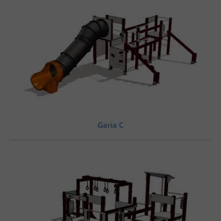
Garia C