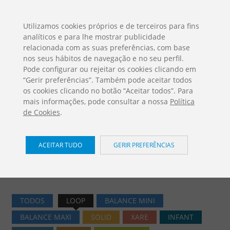
ES
EN
FR
PO
EU
Utilizamos cookies próprios e de terceiros para fins
analíticos e para lhe mostrar publicidade
DESCARGAS
relacionada com as suas preferências, com base
Catálogos Jolas
nos seus hábitos de navegação e no seu perfil.
Pode configurar ou rejeitar os cookies clicando em
“Gerir preferências”. Também pode aceitar todos
os cookies clicando no botão “Aceitar todos”. Para
mais informações, pode consultar a nossa
Política
de Cookies
.
Jogos Infantis / Loop
ACEITAR TUDO
GERIR PREFERÊNCIAS
Home
PRODUTOS
Jogos Infantis
Loop
TODOS
LOOP
BALANCE MINI
BALANCE MAXI
SOLID
XARE
INFANT