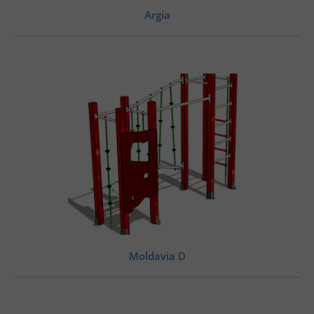
Argia
Moldavia D