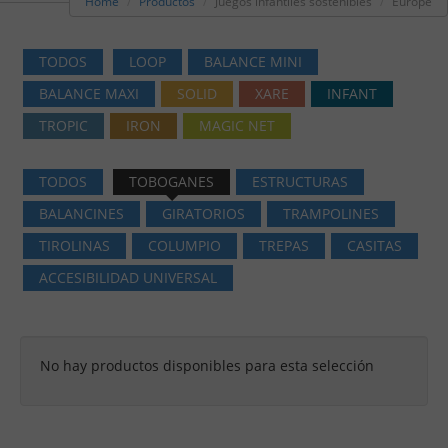
Home
Productos
Juegos infantiles sostenibles
Europe
TODOS
LOOP
BALANCE MINI
BALANCE MAXI
SOLID
XARE
INFANT
TROPIC
IRON
MAGIC NET
TODOS
TOBOGANES
ESTRUCTURAS
BALANCINES
GIRATORIOS
TRAMPOLINES
TIROLINAS
COLUMPIO
TREPAS
CASITAS
ACCESIBILIDAD UNIVERSAL
No hay productos disponibles para esta selección