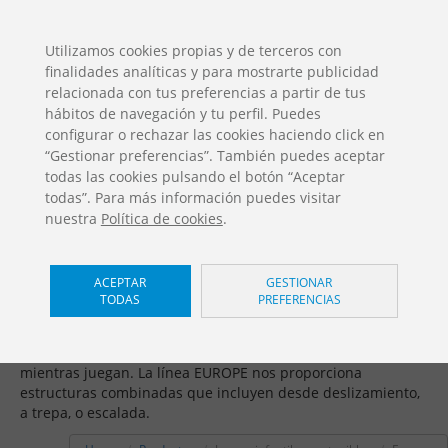
ES
EN
FR
PO
EU
Utilizamos cookies propias y de terceros con
finalidades analíticas y para mostrarte publicidad
DESCARGAS
relacionada con tus preferencias a partir de tus
Catálogos Jolas
hábitos de navegación y tu perfil. Puedes
configurar o rechazar las cookies haciendo click en
“Gestionar preferencias”. También puedes aceptar
todas las cookies pulsando el botón “Aceptar
todas”. Para más información puedes visitar
nuestra
Política de cookies
.
Juegos infantiles sostenibles /
ACEPTAR
GESTIONAR
TODAS
PREFERENCIAS
Europe
Los niños crecen y necesitan superar nuevos retos, también
mientras juegan. La línea EUROPE nos proporciona
estructuras combinadas que incluyen desde deslizamiento,
a trepa, o escalada.