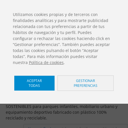
ES
EN
FR
PO
EU
Utilizamos cookies propias y de terceros con
finalidades analíticas y para mostrarte publicidad
DESCARGAS
relacionada con tus preferencias a partir de tus
Catálogos Jolas
hábitos de navegación y tu perfil. Puedes
configurar o rechazar las cookies haciendo click en
“Gestionar preferencias”. También puedes aceptar
todas las cookies pulsando el botón “Aceptar
todas”. Para más información puedes visitar
nuestra
Política de cookies
.
Juegos infantiles sostenibles /
ACEPTAR
GESTIONAR
TODAS
PREFERENCIAS
Loop
Fomentamos la economía circular ofreciendo SOLUCIONES
SOSTENIBLES para parques infantiles, mobiliario urbano y
equipamiento deportivo fabricado con plástico 100%
reciclado y reciclable.