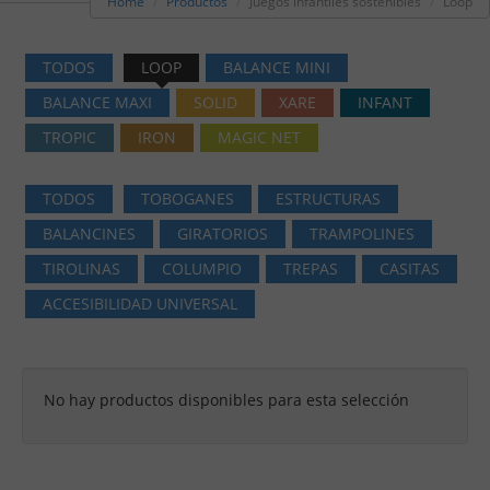
Home
Productos
Juegos infantiles sostenibles
Loop
TODOS
LOOP
BALANCE MINI
BALANCE MAXI
SOLID
XARE
INFANT
TROPIC
IRON
MAGIC NET
TODOS
TOBOGANES
ESTRUCTURAS
BALANCINES
GIRATORIOS
TRAMPOLINES
TIROLINAS
COLUMPIO
TREPAS
CASITAS
ACCESIBILIDAD UNIVERSAL
No hay productos disponibles para esta selección