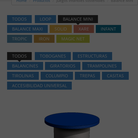
Home
Productos
Juegos infantiles sostenibles
Balance Mini
TODOS
LOOP
BALANCE MINI
BALANCE MAXI
SOLID
XARE
INFANT
TROPIC
IRON
MAGIC NET
TODOS
TOBOGANES
ESTRUCTURAS
BALANCINES
GIRATORIOS
TRAMPOLINES
TIROLINAS
COLUMPIO
TREPAS
CASITAS
ACCESIBILIDAD UNIVERSAL