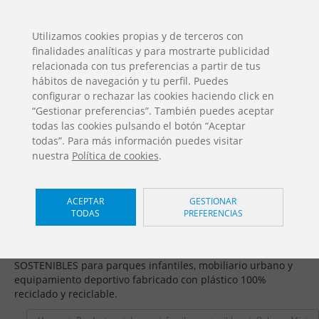
ES
EN
FR
PO
EU
Utilizamos cookies propias y de terceros con
finalidades analíticas y para mostrarte publicidad
DESCARGAS
relacionada con tus preferencias a partir de tus
Catálogos Jolas
hábitos de navegación y tu perfil. Puedes
configurar o rechazar las cookies haciendo click en
“Gestionar preferencias”. También puedes aceptar
todas las cookies pulsando el botón “Aceptar
todas”. Para más información puedes visitar
nuestra
Política de cookies
.
Juegos infantiles sostenibles /
ACEPTAR
GESTIONAR
TODAS
PREFERENCIAS
Balance Mini
Fomentamos la economía circular ofreciendo SOLUCIONES
SOSTENIBLES para parques infantiles, mobiliario urbano y
equipamiento deportivo fabricado con plástico 100%
reciclado y reciclable.