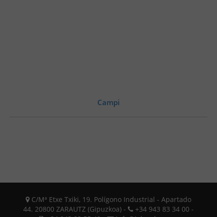
Campi
C/Mª Etxe Txiki, 19. Polígono Industrial - Apartado
44. 20800 ZARAUTZ (Gipuzkoa) -
+34 943 83 34 00 -