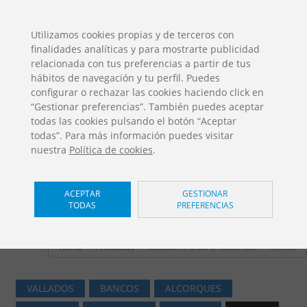
ES
EN
FR
PO
EU
Utilizamos cookies propias y de terceros con
finalidades analíticas y para mostrarte publicidad
DESCARGAS
relacionada con tus preferencias a partir de tus
Catálogos Jolas
hábitos de navegación y tu perfil. Puedes
configurar o rechazar las cookies haciendo click en
“Gestionar preferencias”. También puedes aceptar
todas las cookies pulsando el botón “Aceptar
todas”. Para más información puedes visitar
nuestra
Política de cookies
.
Mobiliario urbano sostenible /
ACEPTAR
GESTIONAR
TODAS
PREFERENCIAS
Mesas
Home
Productos
Mobiliario urbano sostenible
Mesas
VALLADOS
BANCOS
ALCORQUES