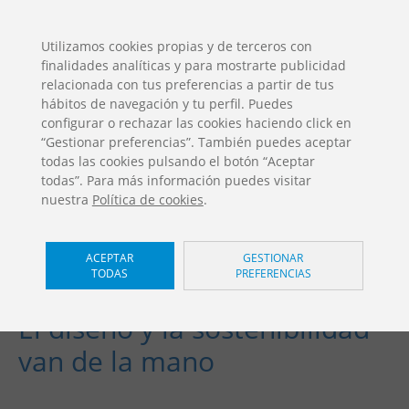
ES
EN
FR
PO
EU
Utilizamos cookies propias y de terceros con
finalidades analíticas y para mostrarte publicidad
DESCARGAS
relacionada con tus preferencias a partir de tus
Catálogos Jolas
hábitos de navegación y tu perfil. Puedes
configurar o rechazar las cookies haciendo click en
“Gestionar preferencias”. También puedes aceptar
todas las cookies pulsando el botón “Aceptar
todas”. Para más información puedes visitar
nuestra
Política de cookies
.
ACEPTAR
GESTIONAR
TODAS
PREFERENCIAS
Graderío del frontón de Aia.
El diseño y la sostenibilidad
van de la mano