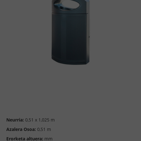
Neurria:
0,51 x 1,025 m
Azalera Osoa:
0,51 m
Erorketa altuera:
mm