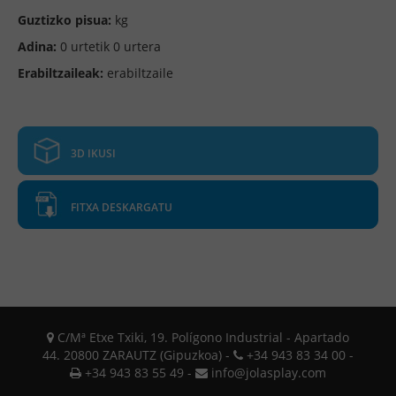
Guztizko pisua:
kg
Adina:
0 urtetik 0 urtera
Erabiltzaileak:
erabiltzaile
3D IKUSI
FITXA DESKARGATU
C/Mª Etxe Txiki, 19. Polígono Industrial - Apartado
44. 20800 ZARAUTZ (Gipuzkoa) -
+34 943 83 34 00 -
+34 943 83 55 49 -
info@jolasplay.com