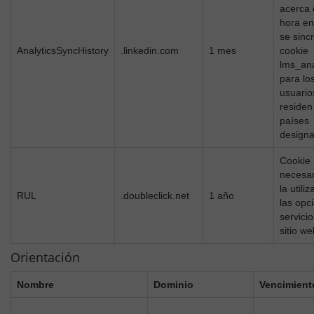
acerca 
hora en
se sincr
AnalyticsSyncHistory
.linkedin.com
1 mes
cookie
lms_ana
para lo
usuario
residen
países
design
Cookie
necesar
la utili
RUL
.doubleclick.net
1 año
las opc
servicio
sitio we
Orientación
Nombre
Dominio
Vencimient