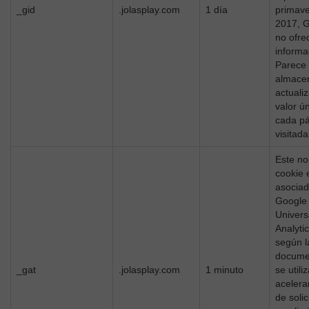
_gid
.jolasplay.com
1 día
primave
2017, 
no ofre
informa
Parece
almace
actuali
valor ú
cada p
visitada
Este n
cookie 
asociad
Google
Univers
Analytic
según l
docume
_gat
.jolasplay.com
1 minuto
se utili
acelerar
de solic