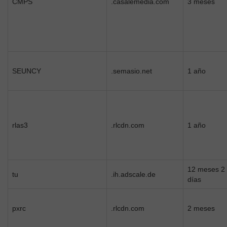
CMPS
.casalemedia.com
3 meses
SEUNCY
.semasio.net
1 año
rlas3
.rlcdn.com
1 año
12 meses 2
tu
.ih.adscale.de
días
pxrc
.rlcdn.com
2 meses