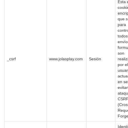
Esta 
cooki
encri
que s
para
contr
todos
envío
formu
son
_csrf
www.jolasplay.com
Sesión
reali
por el
usuar
actua
en se
evita
ataq
CSR
(Cros
Requ
Forge
Identi