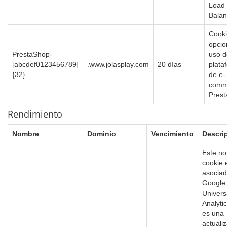
Load
Balan
Cooki
opcio
PrestaShop-
uso d
[abcdef0123456789]
.www.jolasplay.com
20 días
plata
{32}
de e-
comm
Prest
Rendimiento
Nombre
Dominio
Vencimiento
Descri
Este n
cookie 
asociad
Google
Univers
Analyti
es una
actuali