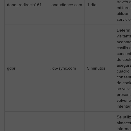
través 
done_redirects161
.onaudience.com
1 día
editore
utilizan
servicio
Determi
visitant
aceptad
casilla 
consent
de cook
asegura
gdpr
.id5-sync.com
5 minutos
cuadro
consent
de cook
se volv
present
volver 
intentar
Se utili
almace
informa