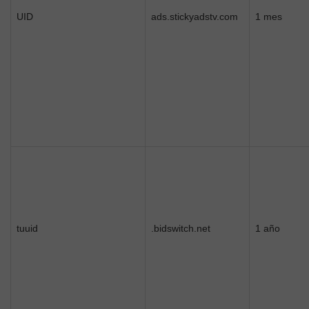
UID
ads.stickyadstv.com
1 mes
tuuid
.bidswitch.net
1 año