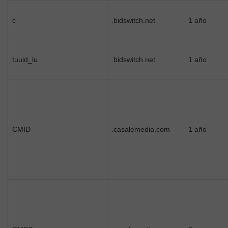
c
.bidswitch.net
1 año
tuuid_lu
.bidswitch.net
1 año
CMID
.casalemedia.com
1 año