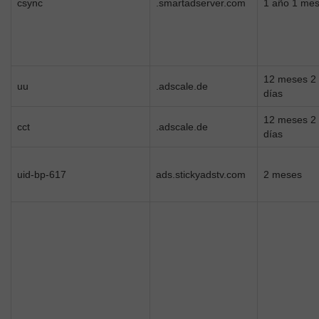
csync
.smartadserver.com
1 año 1 me
12 meses 2
uu
.adscale.de
días
12 meses 2
cct
.adscale.de
días
uid-bp-617
ads.stickyadstv.com
2 meses