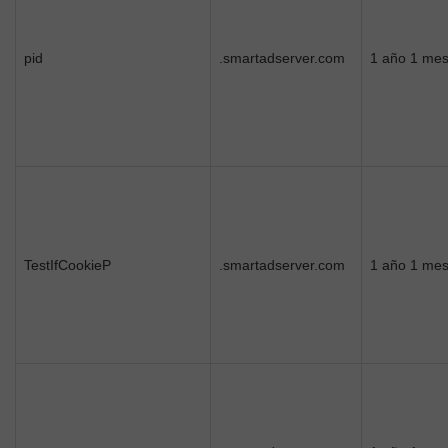
pid
.smartadserver.com
1 año 1 me
TestIfCookieP
.smartadserver.com
1 año 1 me