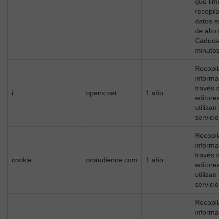
que limi
recopil
datos en
de alto 
Caduca 
minutos
Recopil
informa
través 
i
.openx.net
1 año
editore
utilizan
servicio
Recopil
informa
través 
cookie
.onaudience.com
1 año
editore
utilizan
servicio
Recopil
informa