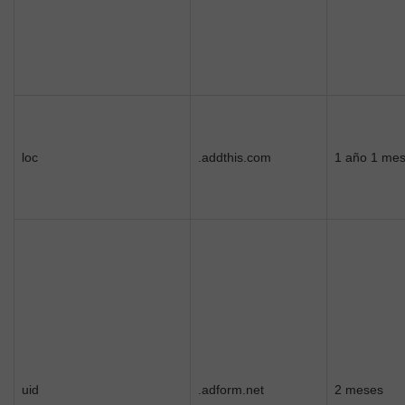
loc
.addthis.com
1 año 1 me
uid
.adform.net
2 meses