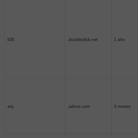
IDE
.doubleclick.net
1 año
anj
.adnxs.com
3 meses