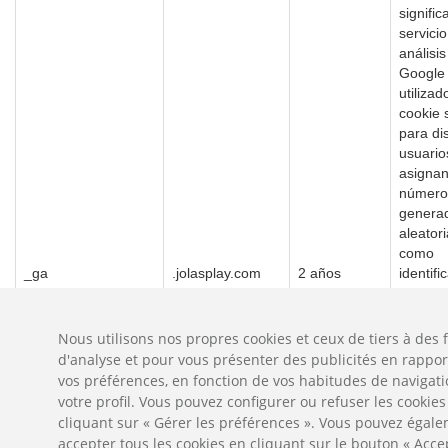
signific
servici
análisis
Google
utilizad
cookie s
para dis
usuario
asigna
número
genera
aleator
como
_ga
.jolasplay.com
2 años
identifi
cliente.
incluye
solicitu
Nous utilisons nos propres cookies et ceux de tiers à des f
página 
d'analyse et pour vous présenter des publicités en rappor
sitio y s
vos préférences, en fonction de vos habitudes de navigati
para cal
votre profil. Vous pouvez configurer ou refuser les cookies
datos d
cliquant sur « Gérer les préférences ». Vous pouvez égal
visitant
accepter tous les cookies en cliquant sur le bouton « Acce