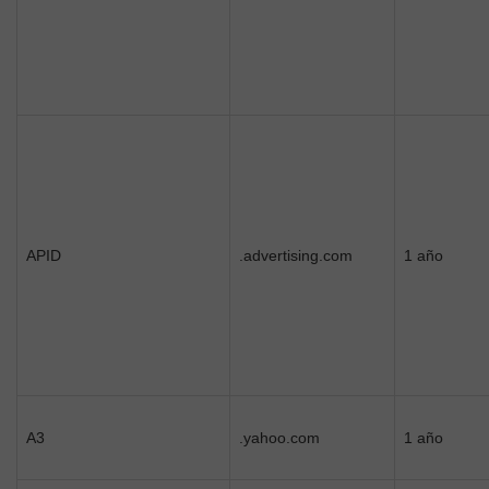
APID
.advertising.com
1 año
A3
.yahoo.com
1 año