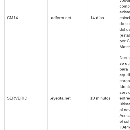
volve
compr
exist
CM14
.adform.net
14 días
coinc
de co
del u
(esta
por C
Match
Norm
se uti
para
equili
carga
Identi
servi
SERVERID
.eyeota.net
10 minutos
entre
últim
al na
Asoci
el so
HAPr