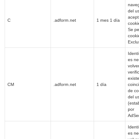
nave
del u
acept
C
.adform.net
1 mes 1 día
cooki
Se pe
cooki
Exclu
Identi
es ne
volve
verifi
exist
CM
.adform.net
1 día
coinc
de co
del u
(esta
por
AdSer
Identi
es ne