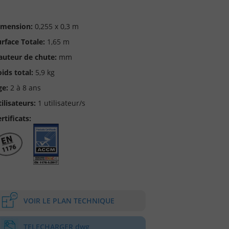
imension:
0,255 x 0,3 m
rface Totale:
1,65 m
auteur de chute:
mm
ids total:
5,9 kg
ge:
2 à 8 ans
ilisateurs:
1 utilisateur/s
rtificats:
VOIR LE PLAN TECHNIQUE
TELECHARGER dwg