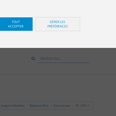
TOUT
GÉRER LES
ACCEPTER
PRÉFÉRENCES
Z-NOUS ET NOUS VOUS
CONSEILLERONS
+34 943 83 34 00
Juegos Infantiles
Balance Mini
Estructuras
RE-LBM-1