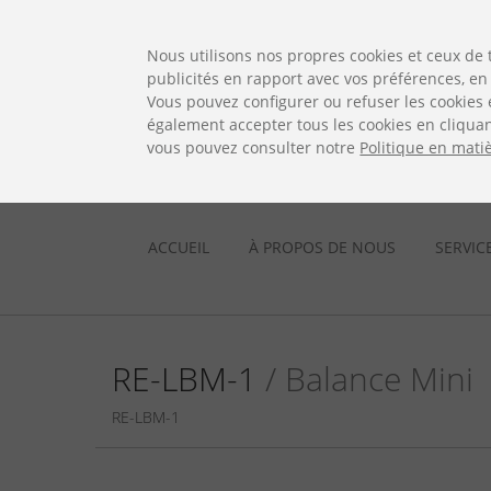
ES
EN
FR
PO
EU
Nous utilisons nos propres cookies et ceux de 
publicités en rapport avec vos préférences, en 
Vous pouvez configurer ou refuser les cookies 
également accepter tous les cookies en cliquan
vous pouvez consulter notre
Politique en mati
ACCUEIL
À PROPOS DE NOUS
SERVIC
RE-LBM-1
/ Balance Mini
RE-LBM-1