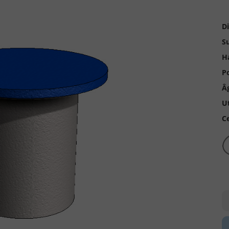
D
Su
H
Po
Â
Ut
Ce