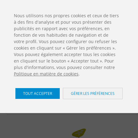
ES
EN
FR
PO
EU
Nous utilisons nos propres cookies et ceux de tiers
à des fins d'analyse et pour vous présenter des
TÉLÉCHARGEMENTS
publicités en rapport avec vos préférences, en
Jolas Catalogue
fonction de vos habitudes de navigation et de
votre profil. Vous pouvez configurer ou refuser les
cookies en cliquant sur « Gérer les préférences ».
Vous pouvez également accepter tous les cookies
en cliquant sur le bouton « Accepter tout ». Pour
plus d'informations, vous pouvez consulter notre
Politique en matière de cookies
.
Puigmal
/ Iron
TOUT ACCEPTER
GÉRER LES PRÉFÉRENCES
LNA-002-004T
Accueil
Produits
Juegos Infantiles
Iron
Casinhas
Puigmal