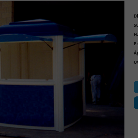
D
Su
H
Po
Â
Ut