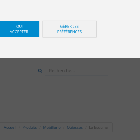
TOUT
GÉRER LES
ACCEPTER
PRÉFÉRENCES
Z-NOUS ET NOUS VOUS
CONSEILLERONS
+34 943 83 34 00
Accueil
Produits
Mobiliario
Quioscos
La Esquina