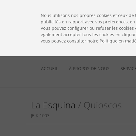
ES
EN
FR
PO
EU
Nous utilisons nos propres cookies et ceux de 
publicités en rapport avec vos préférences, en 
Vous pouvez configurer ou refuser les cookies 
également accepter tous les cookies en cliquan
vous pouvez consulter notre
Politique en mati
ACCUEIL
À PROPOS DE NOUS
SERVIC
La Esquina
/ Quioscos
JE-K-1003