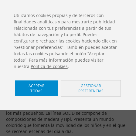
ES
EN
FR
PO
EU
Utilizamos cookies propias y de terceros con
finalidades analíticas y para mostrarte publicidad
DESCARGAS
relacionada con tus preferencias a partir de tus
Catálogos Jolas
hábitos de navegación y tu perfil. Puedes
configurar o rechazar las cookies haciendo click en
“Gestionar preferencias”. También puedes aceptar
todas las cookies pulsando el botón “Aceptar
todas”. Para más información puedes visitar
nuestra
Política de cookies
.
Juegos infantiles sostenibles /
ACEPTAR
GESTIONAR
TODAS
PREFERENCIAS
Solid
El parque de toda la vida y el que ha hecho las delicias de
los más pequeños. La línea SOLID se compone de
composiciones de madera y Hpl. Presenta un mundo
colorido que fomenta la movilidad de los niños y en el que
se recrean escenas del día a día.