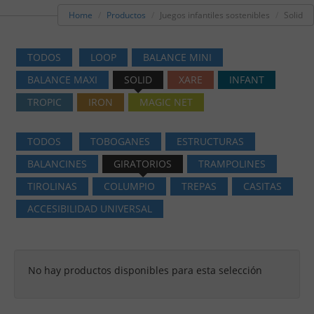
Home
Productos
Juegos infantiles sostenibles
Solid
TODOS
LOOP
BALANCE MINI
BALANCE MAXI
SOLID
XARE
INFANT
TROPIC
IRON
MAGIC NET
TODOS
TOBOGANES
ESTRUCTURAS
BALANCINES
GIRATORIOS
TRAMPOLINES
TIROLINAS
COLUMPIO
TREPAS
CASITAS
ACCESIBILIDAD UNIVERSAL
No hay productos disponibles para esta selección