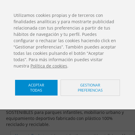
ES
EN
FR
PO
EU
Utilizamos cookies propias y de terceros con
finalidades analíticas y para mostrarte publicidad
DESCARGAS
relacionada con tus preferencias a partir de tus
Catálogos Jolas
hábitos de navegación y tu perfil. Puedes
configurar o rechazar las cookies haciendo click en
“Gestionar preferencias”. También puedes aceptar
todas las cookies pulsando el botón “Aceptar
todas”. Para más información puedes visitar
nuestra
Política de cookies
.
Juegos infantiles sostenibles /
ACEPTAR
GESTIONAR
TODAS
PREFERENCIAS
Balance Maxi
Fomentamos la economía circular ofreciendo SOLUCIONES
SOSTENIBLES para parques infantiles, mobiliario urbano y
equipamiento deportivo fabricado con plástico 100%
reciclado y reciclable.