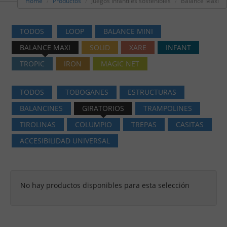
Home
Productos
Juegos infantiles sostenibles
Balance Maxi
TODOS
LOOP
BALANCE MINI
BALANCE MAXI
SOLID
XARE
INFANT
TROPIC
IRON
MAGIC NET
TODOS
TOBOGANES
ESTRUCTURAS
BALANCINES
GIRATORIOS
TRAMPOLINES
TIROLINAS
COLUMPIO
TREPAS
CASITAS
ACCESIBILIDAD UNIVERSAL
No hay productos disponibles para esta selección