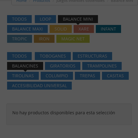
Home
Productos
Juegos infantiles sostenibles
Balance Mini
TODOS
LOOP
BALANCE MINI
BALANCE MAXI
SOLID
XARE
INFANT
TROPIC
IRON
MAGIC NET
TODOS
TOBOGANES
ESTRUCTURAS
BALANCINES
GIRATORIOS
TRAMPOLINES
TIROLINAS
COLUMPIO
TREPAS
CASITAS
ACCESIBILIDAD UNIVERSAL
No hay productos disponibles para esta selección