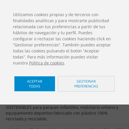
ES
EN
FR
PO
EU
Utilizamos cookies propias y de terceros con
finalidades analíticas y para mostrarte publicidad
DESCARGAS
relacionada con tus preferencias a partir de tus
Catálogos Jolas
hábitos de navegación y tu perfil. Puedes
configurar o rechazar las cookies haciendo click en
“Gestionar preferencias”. También puedes aceptar
todas las cookies pulsando el botón “Aceptar
todas”. Para más información puedes visitar
nuestra
Política de cookies
.
Juegos infantiles sostenibles /
ACEPTAR
GESTIONAR
TODAS
PREFERENCIAS
Balance Mini
Fomentamos la economía circular ofreciendo SOLUCIONES
SOSTENIBLES para parques infantiles, mobiliario urbano y
equipamiento deportivo fabricado con plástico 100%
reciclado y reciclable.