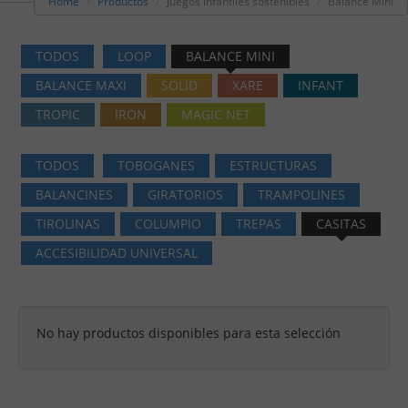
Home
Productos
Juegos infantiles sostenibles
Balance Mini
TODOS
LOOP
BALANCE MINI
BALANCE MAXI
SOLID
XARE
INFANT
TROPIC
IRON
MAGIC NET
TODOS
TOBOGANES
ESTRUCTURAS
BALANCINES
GIRATORIOS
TRAMPOLINES
TIROLINAS
COLUMPIO
TREPAS
CASITAS
ACCESIBILIDAD UNIVERSAL
No hay productos disponibles para esta selección