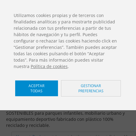
ES
EN
FR
PO
EU
Utilizamos cookies propias y de terceros con
finalidades analíticas y para mostrarte publicidad
DESCARGAS
relacionada con tus preferencias a partir de tus
Catálogos Jolas
hábitos de navegación y tu perfil. Puedes
configurar o rechazar las cookies haciendo click en
“Gestionar preferencias”. También puedes aceptar
todas las cookies pulsando el botón “Aceptar
todas”. Para más información puedes visitar
nuestra
Política de cookies
.
Juegos infantiles sostenibles /
ACEPTAR
GESTIONAR
TODAS
PREFERENCIAS
Balance Mini
Fomentamos la economía circular ofreciendo SOLUCIONES
SOSTENIBLES para parques infantiles, mobiliario urbano y
equipamiento deportivo fabricado con plástico 100%
reciclado y reciclable.