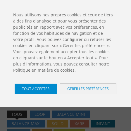
ES
EN
FR
PO
EU
Nous utilisons nos propres cookies et ceux de tiers
à des fins d'analyse et pour vous présenter des
TÉLÉCHARGEMENTS
publicités en rapport avec vos préférences, en
Jolas Catalogue
fonction de vos habitudes de navigation et de
votre profil. Vous pouvez configurer ou refuser les
cookies en cliquant sur « Gérer les préférences ».
Vous pouvez également accepter tous les cookies
en cliquant sur le bouton « Accepter tout ». Pour
plus d'informations, vous pouvez consulter notre
Politique en matière de cookies
.
Aires de jeux /
TOUT ACCEPTER
GÉRER LES PRÉFÉRENCES
Accueil
Produits
Aires de jeux
TOUS
LOOP
BALANCE MINI
BALANCE MAXI
SOLID
XARE
INFANT