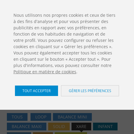
ES
EN
FR
PO
EU
Nous utilisons nos propres cookies et ceux de tiers
à des fins d'analyse et pour vous présenter des
TÉLÉCHARGEMENTS
publicités en rapport avec vos préférences, en
Jolas Catalogue
fonction de vos habitudes de navigation et de
votre profil. Vous pouvez configurer ou refuser les
cookies en cliquant sur « Gérer les préférences ».
Vous pouvez également accepter tous les cookies
en cliquant sur le bouton « Accepter tout ». Pour
plus d'informations, vous pouvez consulter notre
Politique en matière de cookies
.
Aires de jeux / Xare
TOUT ACCEPTER
GÉRER LES PRÉFÉRENCES
Accueil
Produits
Aires de jeux
Xare
TOUS
LOOP
BALANCE MINI
BALANCE MAXI
SOLID
XARE
INFANT