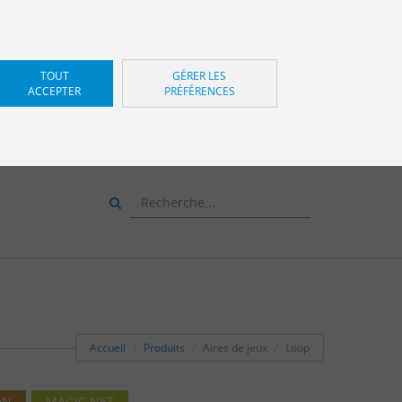
TOUT
GÉRER LES
ACCEPTER
PRÉFÉRENCES
Z-NOUS ET NOUS VOUS
CONSEILLERONS
+34 943 83 34 00
Accueil
Produits
Aires de jeux
Loop
ON
MAGIC NET