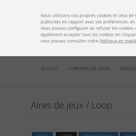
ES
EN
FR
PO
EU
Nous utilisons nos propres cookies et ceux de 
publicités en rapport avec vos préférences, en 
Vous pouvez configurer ou refuser les cookies 
également accepter tous les cookies en cliquan
vous pouvez consulter notre
Politique en mati
ACCUEIL
À PROPOS DE NOUS
SERVIC
Aires de jeux / Loop
TOUS
LOOP
BALANCE MINI
BALA