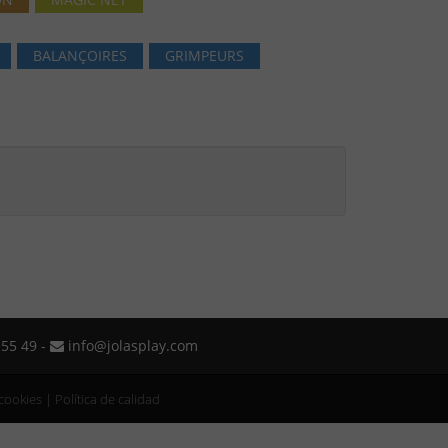
BALANÇOIRES
GRIMPEURS
55 49 -
info@jolasplay.com
 cookies
|
Política de calidad