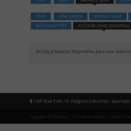
TOUS
GIRATORIOS
ESTRUCTURAS
MAISONNETTES
ACCESIBILIDAD UNIVERSAL
No hay productos disponibles para esta selecci
C/Mª Etxe Txiki, 19. Polígono Industrial - Apartad
Copyright © 2026 Jolas. TTous droits réservés.
Lombok Creat