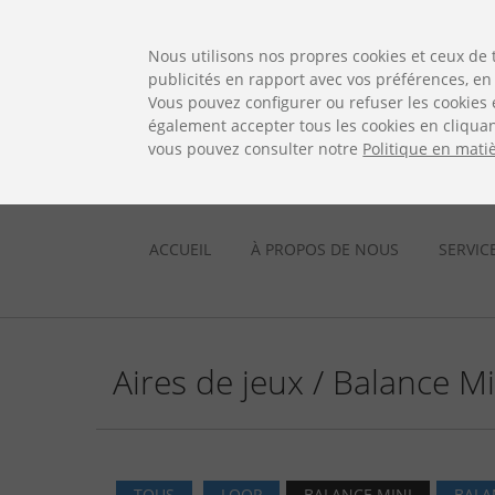
ES
EN
FR
PO
EU
Nous utilisons nos propres cookies et ceux de 
publicités en rapport avec vos préférences, en 
Vous pouvez configurer ou refuser les cookies 
également accepter tous les cookies en cliquan
vous pouvez consulter notre
Politique en mati
ACCUEIL
À PROPOS DE NOUS
SERVIC
Aires de jeux / Balance Mi
TOUS
LOOP
BALANCE MINI
BALA