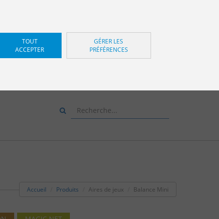
TOUT
GÉRER LES
ACCEPTER
PRÉFÉRENCES
Z-NOUS ET NOUS VOUS
CONSEILLERONS
+34 943 83 34 00
Accueil
Produits
Aires de jeux
Balance Mini
ON
MAGIC NET