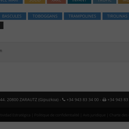
BASCULES
TOBOGGANS
TRAMPOLINES
TIROLINAS
ón
o 44. 20800 ZARAUTZ (Gipuzkoa) -
+34 943 83 34 00 -
+34 943 83 
ividad Estratégica
|
Politique de confidentialité
|
Avis juridique
|
Charte des