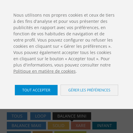
ES
EN
FR
PO
EU
Nous utilisons nos propres cookies et ceux de tiers
à des fins d'analyse et pour vous présenter des
TÉLÉCHARGEMENTS
publicités en rapport avec vos préférences, en
Jolas Catalogue
fonction de vos habitudes de navigation et de
votre profil. Vous pouvez configurer ou refuser les
cookies en cliquant sur « Gérer les préférences ».
Vous pouvez également accepter tous les cookies
en cliquant sur le bouton « Accepter tout ». Pour
plus d'informations, vous pouvez consulter notre
Politique en matière de cookies
.
Aires de jeux / Balance Mini
TOUT ACCEPTER
GÉRER LES PRÉFÉRENCES
Accueil
Produits
Aires de jeux
Balance Mini
TOUS
LOOP
BALANCE MINI
BALANCE MAXI
SOLID
XARE
INFANT