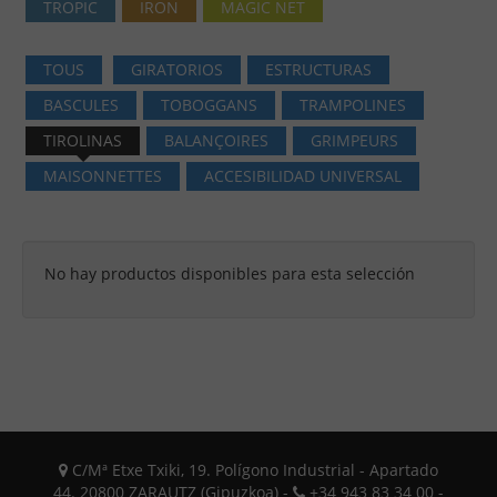
TROPIC
IRON
MAGIC NET
TOUS
GIRATORIOS
ESTRUCTURAS
BASCULES
TOBOGGANS
TRAMPOLINES
TIROLINAS
BALANÇOIRES
GRIMPEURS
MAISONNETTES
ACCESIBILIDAD UNIVERSAL
No hay productos disponibles para esta selección
C/Mª Etxe Txiki, 19. Polígono Industrial - Apartado
44. 20800 ZARAUTZ (Gipuzkoa) -
+34 943 83 34 00 -