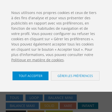
ES
EN
FR
PO
EU
Nous utilisons nos propres cookies et ceux de tiers
à des fins d'analyse et pour vous présenter des
TÉLÉCHARGEMENTS
publicités en rapport avec vos préférences, en
Jolas Catalogue
fonction de vos habitudes de navigation et de
votre profil. Vous pouvez configurer ou refuser les
cookies en cliquant sur « Gérer les préférences ».
Vous pouvez également accepter tous les cookies
en cliquant sur le bouton « Accepter tout ». Pour
plus d'informations, vous pouvez consulter notre
Politique en matière de cookies
.
Aires de jeux / Tropic
TOUT ACCEPTER
GÉRER LES PRÉFÉRENCES
Accueil
Produits
Aires de jeux
Tropic
TOUS
LOOP
BALANCE MINI
BALANCE MAXI
SOLID
XARE
INFANT