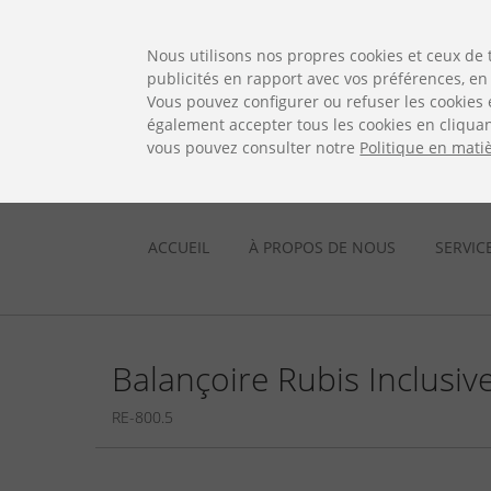
ES
EN
FR
PO
EU
Nous utilisons nos propres cookies et ceux de 
publicités en rapport avec vos préférences, en 
Vous pouvez configurer ou refuser les cookies 
également accepter tous les cookies en cliquan
vous pouvez consulter notre
Politique en mati
ACCUEIL
À PROPOS DE NOUS
SERVIC
Balançoire Rubis Inclusi
RE-800.5