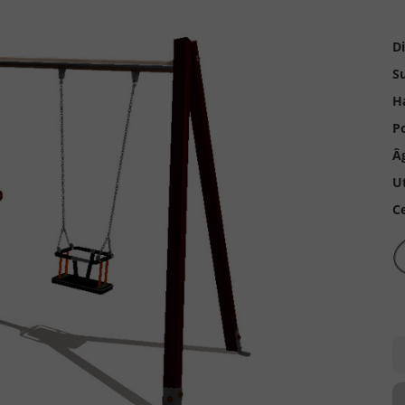
D
Su
H
Po
Â
Ut
Ce