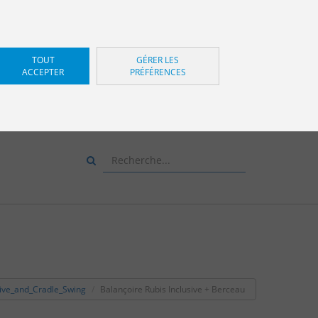
TOUT
GÉRER LES
ACCEPTER
PRÉFÉRENCES
Z-NOUS ET NOUS VOUS
CONSEILLERONS
+34 943 83 34 00
sive_and_Cradle_Swing
Balançoire Rubis Inclusive + Berceau