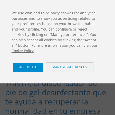
ES
EN
FR
PO
EU
We use own and third party cookies for analytical
purposes and to show you advertising related to
DOWNLOADS
your preferences based on your browsing habits
Jolas Catalogue
and your profile. You can configure or reject
cookies by clicking on “Manage preferences”. You
can also accept all cookies by clicking the “Accept
all” button. For more information you can visit our
Cookie Policy
.
ACCEPT ALL
MANAGE PREFERENCES
TANTA, el dispensador de
pie de gel desinfectante que
te ayuda a recuperar la
normalidad en tu empresa