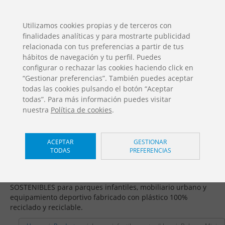
ES
EN
FR
PO
EU
Utilizamos cookies propias y de terceros con
finalidades analíticas y para mostrarte publicidad
DESCARGAS
relacionada con tus preferencias a partir de tus
Catálogos Jolas
hábitos de navegación y tu perfil. Puedes
configurar o rechazar las cookies haciendo click en
“Gestionar preferencias”. También puedes aceptar
todas las cookies pulsando el botón “Aceptar
todas”. Para más información puedes visitar
nuestra
Política de cookies
.
Juegos infantiles sostenibles /
ACEPTAR
GESTIONAR
TODAS
PREFERENCIAS
Balance Mini
Fomentamos la economía circular ofreciendo SOLUCIONES
SOSTENIBLES para parques infantiles, mobiliario urbano y
equipamiento deportivo fabricado con plástico 100%
reciclado y reciclable.