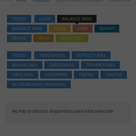
Home
Productos
Juegos infantiles sostenibles
Balance Mini
TODOS
LOOP
BALANCE MINI
BALANCE MAXI
SOLID
XARE
INFANT
TROPIC
IRON
MAGIC NET
TODOS
TOBOGANES
ESTRUCTURAS
BALANCINES
GIRATORIOS
TRAMPOLINES
TIROLINAS
COLUMPIO
TREPAS
CASITAS
ACCESIBILIDAD UNIVERSAL
No hay productos disponibles para esta selección