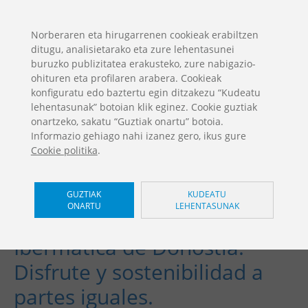
ES
EN
FR
PO
EU
Norberaren eta hirugarrenen cookieak erabiltzen
ditugu, analisietarako eta zure lehentasunei
DESKARGAK
buruzko publizitatea erakusteko, zure nabigazio-
Jolas Katgalogoa
ohituren eta profilaren arabera. Cookieak
konfiguratu edo baztertu egin ditzakezu “Kudeatu
lehentasunak” botoian klik eginez. Cookie guztiak
onartzeko, sakatu “Guztiak onartu” botoia.
Informazio gehiago nahi izanez gero, ikus gure
Cookie politika
.
GUZTIAK
KUDEATU
ONARTU
LEHENTASUNAK
Nuevo mobiliario en la sede
Ibermática de Donostia.
Disfrute y sostenibilidad a
partes iguales.