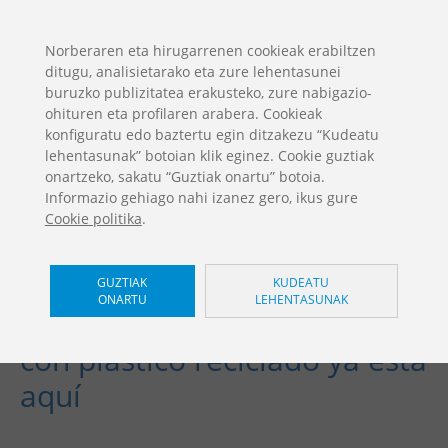
ES
EN
FR
PO
EU
Norberaren eta hirugarrenen cookieak erabiltzen
ditugu, analisietarako eta zure lehentasunei
DESKARGAK
buruzko publizitatea erakusteko, zure nabigazio-
Jolas Katgalogoa
ohituren eta profilaren arabera. Cookieak
konfiguratu edo baztertu egin ditzakezu “Kudeatu
lehentasunak” botoian klik eginez. Cookie guztiak
onartzeko, sakatu “Guztiak onartu” botoia.
Informazio gehiago nahi izanez gero, ikus gure
Cookie politika
.
GUZTIAK
KUDEATU
ONARTU
LEHENTASUNAK
El primer juego homologado
con plástico reciclado ya está
aquí