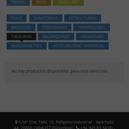
TROPIC
IRON
MAGIC NET
TOUS
GIRATORIOS
ESTRUCTURAS
BASCULES
TOBOGGANS
TRAMPOLINES
TIROLINAS
BALANÇOIRES
GRIMPEURS
MAISONNETTES
ACCESIBILIDAD UNIVERSAL
No hay productos disponibles para esta selección
C/Mª Etxe Txiki, 19. Polígono Industrial - Apartado
44. 20800 ZARAUTZ (Gipuzkoa) -
+34 943 83 34 00 -