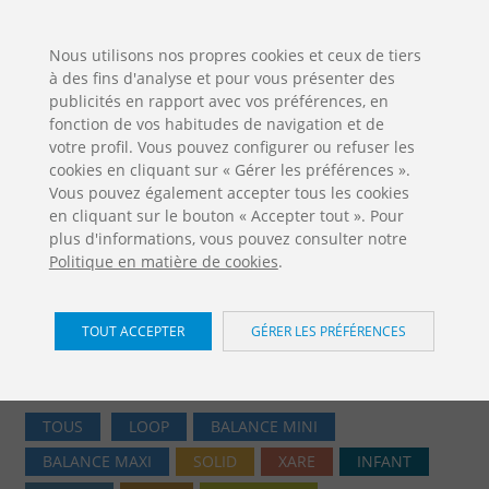
ES
EN
FR
PO
EU
Nous utilisons nos propres cookies et ceux de tiers
à des fins d'analyse et pour vous présenter des
TÉLÉCHARGEMENTS
publicités en rapport avec vos préférences, en
Jolas Catalogue
fonction de vos habitudes de navigation et de
votre profil. Vous pouvez configurer ou refuser les
cookies en cliquant sur « Gérer les préférences ».
Vous pouvez également accepter tous les cookies
en cliquant sur le bouton « Accepter tout ». Pour
plus d'informations, vous pouvez consulter notre
Politique en matière de cookies
.
Aires de jeux / Europe
TOUT ACCEPTER
GÉRER LES PRÉFÉRENCES
Accueil
Produits
Aires de jeux
Europe
TOUS
LOOP
BALANCE MINI
BALANCE MAXI
SOLID
XARE
INFANT